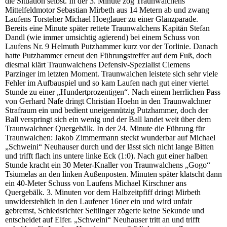
die Situation selbst. In der 3. Minute zog Traunwalchens
Mittelfeldmotor Sebastian Mirbeth aus 14 Metern ab und zwang
Laufens Torsteher Michael Hoeglauer zu einer Glanzparade.
Bereits eine Minute später rettete Traunwalchens Kapitän Stefan
Dandl (wie immer umsichtig agierend) bei einem Schuss von
Laufens Nr. 9 Helmuth Putzhammer kurz vor der Torlinie. Danach
hatte Putzhammer erneut den Führungstreffer auf dem Fuß, doch
diesmal klärt Traunwalchens Defensiv-Spezialist Clemens
Parzinger im letzten Moment. Traunwalchen leistete sich sehr viele
Fehler im Aufbauspiel und so kam Laufen nach gut einer viertel
Stunde zu einer „Hundertprozentigen“. Nach einem herrlichen Pass
von Gerhard Nafe dringt Christian Hoehn in den Traunwalchner
Strafraum ein und bedient uneigennützig Putzhammer, doch der
Ball verspringt sich ein wenig und der Ball landet weit über dem
Traunwalchner Quergebälk. In der 24. Minute die Führung für
Traunwalchen: Jakob Zimmermann steckt wunderbar auf Michael
„Schweini“ Neuhauser durch und der lässt sich nicht lange Bitten
und trifft flach ins untere linke Eck (1:0). Nach gut einer halben
Stunde kracht ein 30 Meter-Knaller von Traunwalchens „Gogo“
Tsiumelas an den linken Außenposten. Minuten später klatscht dann
ein 40-Meter Schuss von Laufens Michael Kirschner ans
Quergebälk. 3. Minuten vor dem Halbzeitpfiff dringt Mirbeth
unwiderstehlich in den Laufener 16ner ein und wird unfair
gebremst, Schiedsrichter Seitlinger zögerte keine Sekunde und
entscheidet auf Elfer. „Schweini“ Neuhauser tritt an und trifft