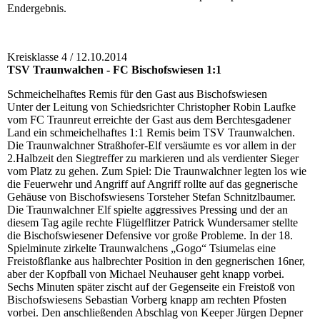
Endergebnis.
Kreisklasse 4 / 12.10.2014
TSV Traunwalchen - FC Bischofswiesen 1:1
Schmeichelhaftes Remis für den Gast aus Bischofswiesen
Unter der Leitung von Schiedsrichter Christopher Robin Laufke
vom FC Traunreut erreichte der Gast aus dem Berchtesgadener
Land ein schmeichelhaftes 1:1 Remis beim TSV Traunwalchen.
Die Traunwalchner Straßhofer-Elf versäumte es vor allem in der
2.Halbzeit den Siegtreffer zu markieren und als verdienter Sieger
vom Platz zu gehen. Zum Spiel: Die Traunwalchner legten los wie
die Feuerwehr und Angriff auf Angriff rollte auf das gegnerische
Gehäuse von Bischofswiesens Torsteher Stefan Schnitzlbaumer.
Die Traunwalchner Elf spielte aggressives Pressing und der an
diesem Tag agile rechte Flügelflitzer Patrick Wundersamer stellte
die Bischofswiesener Defensive vor große Probleme. In der 18.
Spielminute zirkelte Traunwalchens „Gogo“ Tsiumelas eine
Freistoßflanke aus halbrechter Position in den gegnerischen 16ner,
aber der Kopfball von Michael Neuhauser geht knapp vorbei.
Sechs Minuten später zischt auf der Gegenseite ein Freistoß von
Bischofswiesens Sebastian Vorberg knapp am rechten Pfosten
vorbei. Den anschließenden Abschlag von Keeper Jürgen Depner