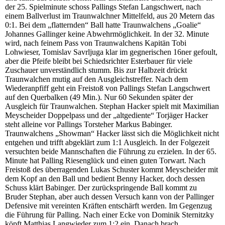
der 25. Spielminute schoss Pallings Stefan Langschwert, nach
einem Ballverlust im Traunwalchner Mittelfeld, aus 20 Metern das
0:1. Bei dem „flatternden“ Ball hatte Traunwalchens „Goalie“
Johannes Gallinger keine Abwehrmöglichkeit. In der 32. Minute
wird, nach feinem Pass von Traunwalchens Kapitän Tobi
Lohwieser, Tomislav Savrljuga klar im gegnerischen 16ner gefoult,
aber die Pfeife bleibt bei Schiedsrichter Esterbauer für viele
Zuschauer unverständlich stumm. Bis zur Halbzeit drückt
Traunwalchen mutig auf den Ausgleichstreffer. Nach dem
Wiederanpfiff geht ein Freistoß von Pallings Stefan Langschwert
auf den Querbalken (49 Min.). Nur 60 Sekunden später der
Ausgleich für Traunwalchen. Stephan Hacker spielt mit Maximilian
Meyscheider Doppelpass und der „altgediente“ Torjäger Hacker
steht alleine vor Pallings Torsteher Markus Babinger.
Traunwalchens „Showman“ Hacker lässt sich die Möglichkeit nicht
entgehen und trifft abgeklärt zum 1:1 Ausgleich. In der Folgezeit
versuchten beide Mannschaften die Führung zu erzielen. In der 65.
Minute hat Palling Riesenglück und einen guten Torwart. Nach
Freistoß des überragenden Lukas Schuster kommt Meyscheider mit
dem Kopf an den Ball und bedient Benny Hacker, doch dessen
Schuss klärt Babinger. Der zurückspringende Ball kommt zu
Bruder Stephan, aber auch dessen Versuch kann von der Pallinger
Defensive mit vereinten Kräften entschärft werden. Im Gegenzug
die Führung für Palling. Nach einer Ecke von Dominik Sternitzky
köpft Matthias Langwieder zum 1:2 ein. Danach brach