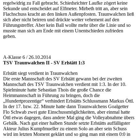
regelwidrig zu Fall gebracht. Schiedsrichter Laufke zögert keine
Sekunde und entscheidet auf Elfmeter. Mirbeth tritt an, aber sein
Flachschuss kracht an den linken Außenpfosten. Traunwalchen ließ
sich aber nicht beirren und drückte weiter vehement auf den
Führungstreffer. Aber kein Ball wollte mehr über die Linie und so
musste man sich am Ende mit einem Unentschieden zufrieden
geben.
A-Klasse 6 / 26.10.2014
TSV Traunwalchen II - SV Erlstätt 1:3
Erlstätt siegt verdient in Traunwalchen
Die erste Mannschaft des SV Erlstätt gewann bei der zweiten
Mannschaft des TSV Traunwalchen verdient mit 1:3. In der 10.
Spielminute hatte Sebastian Thois die große Chance die
Heimmannschaft in Führung zu bringen, doch die
„Hundertprozentige“ verhindert Erlstätts Schlussmann Markus Öttl.
In der 17. bzw. 22. Minute hatte dann Traunwalchens Goalgetter
Flo Schwab zwei gute Einschussmöglichkeiten, aber einmal hatte
Öttl etwas dagegen, dass andere Mal ging die Volleyabnahme übers
Gebälk. Nach gut einer halben Stunde setzte Erlstätts auffälligster
Akteur Julius Kumpfmueller zu einem Solo an aber sein Schuss
wird im letzten Moment geklärt und so ging man mit einem 0:0 in