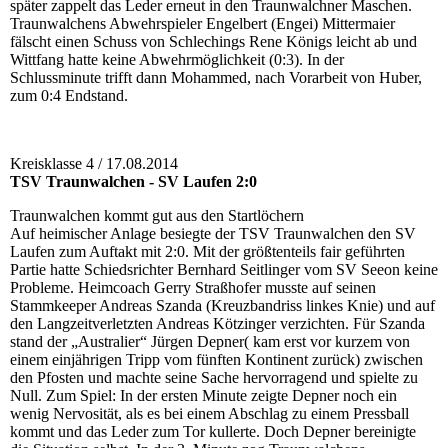
später zappelt das Leder erneut in den Traunwalchner Maschen.
Traunwalchens Abwehrspieler Engelbert (Engei) Mittermaier
fälscht einen Schuss von Schlechings Rene Königs leicht ab und
Wittfang hatte keine Abwehrmöglichkeit (0:3). In der
Schlussminute trifft dann Mohammed, nach Vorarbeit von Huber,
zum 0:4 Endstand.
Kreisklasse 4 / 17.08.2014
TSV Traunwalchen - SV Laufen 2:0
Traunwalchen kommt gut aus den Startlöchern
Auf heimischer Anlage besiegte der TSV Traunwalchen den SV
Laufen zum Auftakt mit 2:0. Mit der größtenteils fair geführten
Partie hatte Schiedsrichter Bernhard Seitlinger vom SV Seeon keine
Probleme. Heimcoach Gerry Straßhofer musste auf seinen
Stammkeeper Andreas Szanda (Kreuzbandriss linkes Knie) und auf
den Langzeitverletzten Andreas Kötzinger verzichten. Für Szanda
stand der „Australier“ Jürgen Depner( kam erst vor kurzem von
einem einjährigen Tripp vom fünften Kontinent zurück) zwischen
den Pfosten und machte seine Sache hervorragend und spielte zu
Null. Zum Spiel: In der ersten Minute zeigte Depner noch ein
wenig Nervosität, als es bei einem Abschlag zu einem Pressball
kommt und das Leder zum Tor kullerte. Doch Depner bereinigte