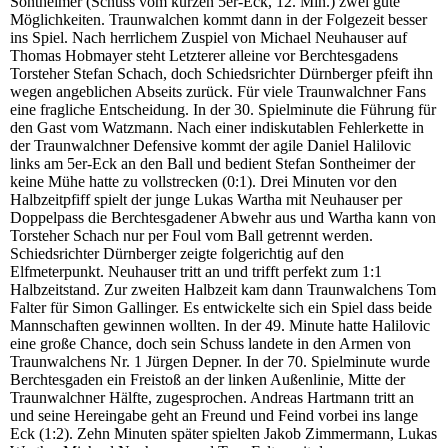
Sontheimer (Schuss vom kurzen 5er-Eck, 12. Min.) zwei gute
Möglichkeiten. Traunwalchen kommt dann in der Folgezeit besser
ins Spiel. Nach herrlichem Zuspiel von Michael Neuhauser auf
Thomas Hobmayer steht Letzterer alleine vor Berchtesgadens
Torsteher Stefan Schach, doch Schiedsrichter Dürnberger pfeift ihn
wegen angeblichen Abseits zurück. Für viele Traunwalchner Fans
eine fragliche Entscheidung. In der 30. Spielminute die Führung für
den Gast vom Watzmann. Nach einer indiskutablen Fehlerkette in
der Traunwalchner Defensive kommt der agile Daniel Halilovic
links am 5er-Eck an den Ball und bedient Stefan Sontheimer der
keine Mühe hatte zu vollstrecken (0:1). Drei Minuten vor den
Halbzeitpfiff spielt der junge Lukas Wartha mit Neuhauser per
Doppelpass die Berchtesgadener Abwehr aus und Wartha kann von
Torsteher Schach nur per Foul vom Ball getrennt werden.
Schiedsrichter Dürnberger zeigte folgerichtig auf den
Elfmeterpunkt. Neuhauser tritt an und trifft perfekt zum 1:1
Halbzeitstand. Zur zweiten Halbzeit kam dann Traunwalchens Tom
Falter für Simon Gallinger. Es entwickelte sich ein Spiel dass beide
Mannschaften gewinnen wollten. In der 49. Minute hatte Halilovic
eine große Chance, doch sein Schuss landete in den Armen von
Traunwalchens Nr. 1 Jürgen Depner. In der 70. Spielminute wurde
Berchtesgaden ein Freistoß an der linken Außenlinie, Mitte der
Traunwalchner Hälfte, zugesprochen. Andreas Hartmann tritt an
und seine Hereingabe geht an Freund und Feind vorbei ins lange
Eck (1:2). Zehn Minuten später spielten Jakob Zimmermann, Lukas