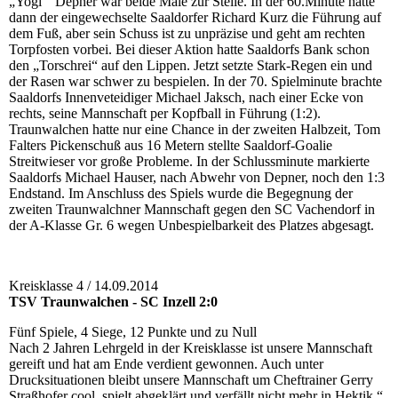
„Yogi “ Depner war beide Male zur Stelle. In der 60.Minute hatte
dann der eingewechselte Saaldorfer Richard Kurz die Führung auf
dem Fuß, aber sein Schuss ist zu unpräzise und geht am rechten
Torpfosten vorbei. Bei dieser Aktion hatte Saaldorfs Bank schon
den „Torschrei“ auf den Lippen. Jetzt setzte Stark-Regen ein und
der Rasen war schwer zu bespielen. In der 70. Spielminute brachte
Saaldorfs Innenveteidiger Michael Jaksch, nach einer Ecke von
rechts, seine Mannschaft per Kopfball in Führung (1:2).
Traunwalchen hatte nur eine Chance in der zweiten Halbzeit, Tom
Falters Pickenschuß aus 16 Metern stellte Saaldorf-Goalie
Streitwieser vor große Probleme. In der Schlussminute markierte
Saaldorfs Michael Hauser, nach Abwehr von Depner, noch den 1:3
Endstand. Im Anschluss des Spiels wurde die Begegnung der
zweiten Traunwalchner Mannschaft gegen den SC Vachendorf in
der A-Klasse Gr. 6 wegen Unbespielbarkeit des Platzes abgesagt.
Kreisklasse 4 / 14.09.2014
TSV Traunwalchen - SC Inzell 2:0
Fünf Spiele, 4 Siege, 12 Punkte und zu Null
Nach 2 Jahren Lehrgeld in der Kreisklasse ist unsere Mannschaft
gereift und hat am Ende verdient gewonnen. Auch unter
Drucksituationen bleibt unsere Mannschaft um Cheftrainer Gerry
Straßhofer cool, spielt abgeklärt und verfällt nicht mehr in Hektik.“