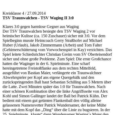
Kreisklasse 4 / 27.09.2014
TSV Traunwalchen - TSV Waging II 3:0
Klares 3:0 gegen harmlose Gegner aus Waging
Der TSV Traunwalchen besiegte den TSV Waging 2 vor
heimischer Kulisse (ca. 150 Zuschauer) sicher mit 3:0. Vor dem
Spielbeginn musste Heimcoach Gerry Straßhofer auf Michael
Huber (Urlaub), Jakob Zimmermann (Arbeit) und Tom Falter
(Gehirnerschütterung vom Vorwochenspiel in Kay) verzichten. Das
Spiel leitete Schiedsrichter Christian Greim vom SV Oberteisendorf
sicher und ohne große Probleme. Zum Spiel: Die erste Großchance
hatten die Waginger in der 6. Spielminute. Eine scharf
hereingetretene Freistoßflanke aus dem rechten Mittelfeld,
ausgeführt von Bastian Maier, verlängerte ein Traunwalchner
Abwehrspieler per Kopf ans eigene Quergebälk und den
zurückspringenden Ball haut Sebastian Schilling aus 5 Metern über
die Latte. Zwei Minuten später das 1:0 für Traunwalchen. Nach
einer schönen Kombination über die linke Angriffsseite von Alex
Kohl und Simon Gallinger landet der Ball bei Patrick Kühn. Der
bedient mit einem gut getimten Flankenball den völlig alleine
gelassenen Namensvetter Patrick Wundersamer, der keine Mühe
hatte mit dem Kopf das „Ding“ über die Linie zu bugsieren. In der
25. Spielminute „klaute“ dann Wundersamer Waging´s Maier den