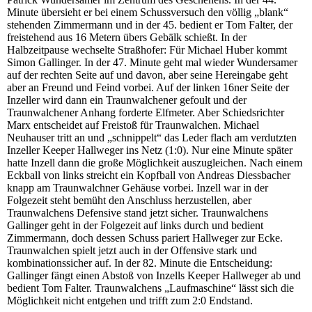
Minute übersieht er bei einem Schussversuch den völlig „blank“
stehenden Zimmermann und in der 45. bedient er Tom Falter, der
freistehend aus 16 Metern übers Gebälk schießt. In der
Halbzeitpause wechselte Straßhofer: Für Michael Huber kommt
Simon Gallinger. In der 47. Minute geht mal wieder Wundersamer
auf der rechten Seite auf und davon, aber seine Hereingabe geht
aber an Freund und Feind vorbei. Auf der linken 16ner Seite der
Inzeller wird dann ein Traunwalchener gefoult und der
Traunwalchener Anhang forderte Elfmeter. Aber Schiedsrichter
Marx entscheidet auf Freistoß für Traunwalchen. Michael
Neuhauser tritt an und „schnippelt“ das Leder flach am verdutzten
Inzeller Keeper Hallweger ins Netz (1:0). Nur eine Minute später
hatte Inzell dann die große Möglichkeit auszugleichen. Nach einem
Eckball von links streicht ein Kopfball von Andreas Diessbacher
knapp am Traunwalchner Gehäuse vorbei. Inzell war in der
Folgezeit steht bemüht den Anschluss herzustellen, aber
Traunwalchens Defensive stand jetzt sicher. Traunwalchens
Gallinger geht in der Folgezeit auf links durch und bedient
Zimmermann, doch dessen Schuss pariert Hallweger zur Ecke.
Traunwalchen spielt jetzt auch in der Offensive stark und
kombinationssicher auf. In der 82. Minute die Entscheidung:
Gallinger fängt einen Abstoß von Inzells Keeper Hallweger ab und
bedient Tom Falter. Traunwalchens „Laufmaschine“ lässt sich die
Möglichkeit nicht entgehen und trifft zum 2:0 Endstand.