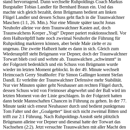
stand hervorragend. Dann wechselte Ruhpoldings Coach Markus
Burgstaller Tobias Landler für Bernhard Braun ein. Und das
machte sich gleich bezahlt, denn Brügmann bedient am linken
Flügel Landler und dessen Schuss geht flach in die Traunwalchner
Maschen (1:1, 26. Min.). Nur eine Minute später taucht Jonas
Neuhofer alleine vor dem Traunwalchner Kasten auf, doch
Traunwalchens Keeper „Yogi“ Depner pariert reaktionsschnell. Vor
dem Halbzeitpfiff hatte noch zweimal Neuhofer die Führung für
Ruhpolding markieren können, aber beide Male zielte er zu
ungenau. Die zweite Halbzeit hatte es dann in sich. Gleich zum
Wiederanpfiff steht Brügmann vor Depner, doch der Traunwalchner
Torwart blieb cool und wehrte ab. Traunwalchen „schwimmt“ in
der Folgezeit bedenklich und ein Schuss von Brügmann wurde
wieder im letzten Moment geblockt. In der 49. Minute wechselt
Heimcoach Gerry Straßhofer: Für Simon Gallinger kommt Stefan
Dandl. Er verleihte der Traunwalchner Defensive mehr Stabilität.
Nur vier Minuten später geht Neuhauser am rechten Flügel durch,
dessen Schuss wird von Freimoser abgewehrt und der Ball wird im
letzten Moment von der Linie geschlagen. In der Folgezeit hatten
dann beide Mannschaften Chancen in Führung zu gehen. In der 77.
Minute tankt sich erneut Neuhauser durch und bedient punktgenau
Tom Falter und der „Goalgetter“ lässt sich nicht zweimal Bitten und
trifft zur 2:1 Führung. Nach Ruhpoldings Anstoß steht plötzlich
Brügmann alleine vor Depner und diesmal hatte der Torwart das
Nachsehen (2:2). Jetzt versuchte Traunwalchen mit aller Macht den