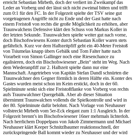
erreicht Sebastian Mirbeth, doch der verliert im Zweikampf das
Leder an Vorberg und der lässt sich nicht zweimal bitten und trifft
zum 0:1 für den FC. In der Folgezeit spielte der TSV seine gut
vorgetragenen Angriffe nicht zu Ende und der Gast hatte nach
einem Freistoß von rechts die große Möglichkeit zu erhöhen, aber
Traunwalchens Defensive klärt den Schuss von Markus Koller in
der letzten Sekunde. Traunwalchen spielte weiter gut nach vorne,
doch Bischofswiesens Konter durch Sebastian Koller waren stets
gefährlich. Kurz vor dem Halbzeitpfiff geht ein 40-Meter Freistoß
von Tsiumelas knapp übers Gebälk und Tom Falter hatte nach
Vorarbeit von Simon Gallinger noch eine Riesenchance zu
egalisieren, doch ein Bischofswiesener „Bein“ steht im Weg. Nach
dem Wiederanpfiff zur 2. Halbzeit spielte dann nur eine
Mannschaft. Angetrieben von Kapitän Stefan Dandl schnürten die
Traunwalchner den Gegner förmlich in deren Hälfte ein. Konter des
Gastes wurden meist schon im Keim erstickt, doch in der 60.
Spielminute senkt sich eine Freistoßflanke von Vorberg von rechts
aufs Traunwalchner Quergebälk. Aber ab dieser Situation
übernimmt Traunwalchen vollends die Spielkontrolle und wird in
der 80. Spielminute dafür belohnt. Nach Vorlage von Neuhauser
vollstreckt Mirbeth vom 5er-Eck elegant zum 1:1 Ausgleich. In der
Folgezeit brennt’s im Bischofswiesener 16ner mehrmals lichterloh.
Nach herrlichem Doppelpass von Jakob Zimmermann und Michael
Neuhauser klärt Keeper Schnitzlbaumer reaktionsschnell, der
zurückspringende Ball kommt wieder zu Neuhauser und der wird