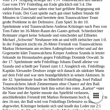
Gast vom TSV Fridolfing am Ende glücklich mit 5:4. Die
zahlreichen Zuschauer sahen eine hart geführte Begegnung mit
vielen Fouls. Der Gast spielte nach gut einer halben Stunde 60
Minuten in Unterzahl und bereitete dem Traunwalchner Team
große Probleme in der Defensive. Zum Spiel: In der 10.
Spielminute wird Traunwalchens Andreas Kötzinger nach Pass von
Tom Falter im 16-Meter-Raum des Gastes gefoult. Schiedsrichter
Reitmaier zögert keine Sekunde und entscheidet auf Elfmeter.
Michael „Schweini“ Neuhauser tritt an und trifft zielsicher zum 1:0.
In der Folgezeit zischt ein 26-Meter Freistoß von Traunwalchens
Markus Heinemann am rechten Außenpfosten vorbei und auf der
Gegenseite klärt Traunwalchens Keeper Andreas Szanda in letzter
Sekunde im Herauslaufen gegen Fridolfings Dominik Oswald. In
der 17. Spielminute steht Fridolfings Johann Dandl alleine vor
Szanda und schießt per Tunnel zum 1:1 Ausgleich ein. Fridolfings
Kapitän Alexander Deubzer zeigte sich danach als stärkster Mann
auf dem Feld und war stets brandgefährlich in seinen Aktionen. In
der 32. Spielminute foulte im Mittelfeld Fridolfings Josef Pallauf
Traunwalchens Jakob Zimmermann ohne Chance auf den Ball.
Schiedsrichter Reitmaier hielt ihm sofort den roten „Karton“ unter
die Nase und der Spieler musste das Spielfeld verlassen. Den
anschließenden Freistoß tritt Markus Heinemann hoch und scharf in
den 16-ner, der Ball wird von Fridolfings Defensive zu kurz
abgewehrt, Kötzinger bedankt sich und knallt das Leder zur 2:1