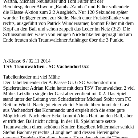
Wartha, Michael Neuhauser und Tom Falter mit der
Berchtesgadener Abwehr „Ramba-Zamba“ und Falter vollendete
die Klasse-Aktion zum 2:2 Ausgleich. Nur 120 Sekunden später
war der Torjäger erneut zur Stelle. Nach einer Freistoßflanke von
rechts, ausgeführt von Patrick Wundersamer, kommt Falter mit dem
Kopf an den Ball und schon zappelt das Leder im Netz (3:2). Die
Schlussminuten waren von einigen Nicklichkeiten geprägt und am
Ende freuten sich Traunwalchner Anhänger über die 3 Punkte.
A-Klasse 6 / 02.11.2014
TSV Traunwalchen - SC Vachendorf 0:2
Tabellenleader mit viel Mühe
Der Tabellenleader der A-Klasse Gr. 6 SC Vachendorf um
Spielertrainer Adrian Klein hatte mit dem TSV Traunwalchen 2 viel
Mühe. Letztlich siegte der Gast aber verdient mit 0:2. Das Spiel
stand unter der Leitung von Schiedsrichter Michael Stöhr vom FC
Reit im Winkl. Nach gut einer viertel Stunde übernimmt der Gast
aus Vachendorf das Kommando und erspielt sich die erste gute
Möglichkeit. Nach einer Ecke kommt Alois Hartl an den Ball, aber
er trifft den Ball nicht richtig. In der 18. Spielminute setzte
Traunwalchen einen schönen Konter. Engelbert Mittermaier schickt
Stefan Bachmayr rechts „Longline“ und dessen Hereingabe
verpasst Tomislav Savrljuga knapp. Kurz danach taucht Thomas