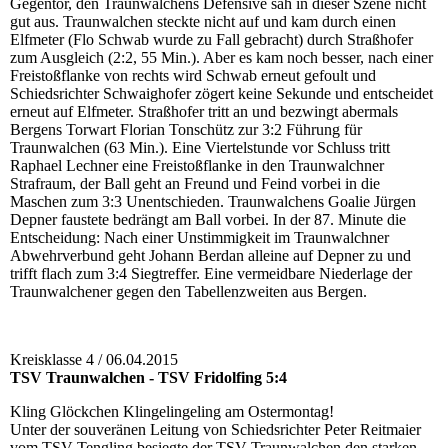
Gegentor, den Traunwalchens Defensive sah in dieser Szene nicht
gut aus. Traunwalchen steckte nicht auf und kam durch einen
Elfmeter (Flo Schwab wurde zu Fall gebracht) durch Straßhofer
zum Ausgleich (2:2, 55 Min.). Aber es kam noch besser, nach einer
Freistoßflanke von rechts wird Schwab erneut gefoult und
Schiedsrichter Schwaighofer zögert keine Sekunde und entscheidet
erneut auf Elfmeter. Straßhofer tritt an und bezwingt abermals
Bergens Torwart Florian Tonschütz zur 3:2 Führung für
Traunwalchen (63 Min.). Eine Viertelstunde vor Schluss tritt
Raphael Lechner eine Freistoßflanke in den Traunwalchner
Strafraum, der Ball geht an Freund und Feind vorbei in die
Maschen zum 3:3 Unentschieden. Traunwalchens Goalie Jürgen
Depner faustete bedrängt am Ball vorbei. In der 87. Minute die
Entscheidung: Nach einer Unstimmigkeit im Traunwalchner
Abwehrverbund geht Johann Berdan alleine auf Depner zu und
trifft flach zum 3:4 Siegtreffer. Eine vermeidbare Niederlage der
Traunwalchener gegen den Tabellenzweiten aus Bergen.
Kreisklasse 4 / 06.04.2015
TSV Traunwalchen - TSV Fridolfing 5:4
Kling Glöckchen Klingelingeling am Ostermontag!
Unter der souveränen Leitung von Schiedsrichter Peter Reitmaier
vom TSV Tengling besiegte der TSV Traunwalchen den starken