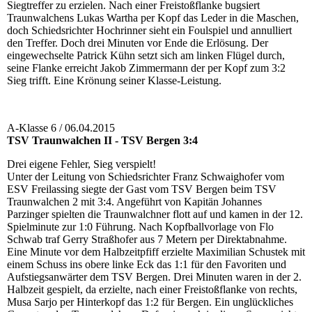
Siegtreffer zu erzielen. Nach einer Freistoßflanke bugsiert
Traunwalchens Lukas Wartha per Kopf das Leder in die Maschen,
doch Schiedsrichter Hochrinner sieht ein Foulspiel und annulliert
den Treffer. Doch drei Minuten vor Ende die Erlösung. Der
eingewechselte Patrick Kühn setzt sich am linken Flügel durch,
seine Flanke erreicht Jakob Zimmermann der per Kopf zum 3:2
Sieg trifft. Eine Krönung seiner Klasse-Leistung.
A-Klasse 6 / 06.04.2015
TSV Traunwalchen II - TSV Bergen 3:4
Drei eigene Fehler, Sieg verspielt!
Unter der Leitung von Schiedsrichter Franz Schwaighofer vom
ESV Freilassing siegte der Gast vom TSV Bergen beim TSV
Traunwalchen 2 mit 3:4. Angeführt von Kapitän Johannes
Parzinger spielten die Traunwalchner flott auf und kamen in der 12.
Spielminute zur 1:0 Führung. Nach Kopfballvorlage von Flo
Schwab traf Gerry Straßhofer aus 7 Metern per Direktabnahme.
Eine Minute vor dem Halbzeitpfiff erzielte Maximilian Schustek mit
einem Schuss ins obere linke Eck das 1:1 für den Favoriten und
Aufstiegsanwärter dem TSV Bergen. Drei Minuten waren in der 2.
Halbzeit gespielt, da erzielte, nach einer Freistoßflanke von rechts,
Musa Sarjo per Hinterkopf das 1:2 für Bergen. Ein unglückliches