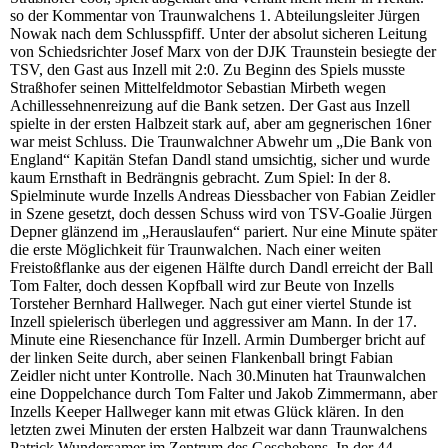
so der Kommentar von Traunwalchens 1. Abteilungsleiter Jürgen
Nowak nach dem Schlusspfiff. Unter der absolut sicheren Leitung
von Schiedsrichter Josef Marx von der DJK Traunstein besiegte der
TSV, den Gast aus Inzell mit 2:0. Zu Beginn des Spiels musste
Straßhofer seinen Mittelfeldmotor Sebastian Mirbeth wegen
Achillessehnenreizung auf die Bank setzen. Der Gast aus Inzell
spielte in der ersten Halbzeit stark auf, aber am gegnerischen 16ner
war meist Schluss. Die Traunwalchner Abwehr um „Die Bank von
England“ Kapitän Stefan Dandl stand umsichtig, sicher und wurde
kaum Ernsthaft in Bedrängnis gebracht. Zum Spiel: In der 8.
Spielminute wurde Inzells Andreas Diessbacher von Fabian Zeidler
in Szene gesetzt, doch dessen Schuss wird von TSV-Goalie Jürgen
Depner glänzend im „Herauslaufen“ pariert. Nur eine Minute später
die erste Möglichkeit für Traunwalchen. Nach einer weiten
Freistoßflanke aus der eigenen Hälfte durch Dandl erreicht der Ball
Tom Falter, doch dessen Kopfball wird zur Beute von Inzells
Torsteher Bernhard Hallweger. Nach gut einer viertel Stunde ist
Inzell spielerisch überlegen und aggressiver am Mann. In der 17.
Minute eine Riesenchance für Inzell. Armin Dumberger bricht auf
der linken Seite durch, aber seinen Flankenball bringt Fabian
Zeidler nicht unter Kontrolle. Nach 30.Minuten hat Traunwalchen
eine Doppelchance durch Tom Falter und Jakob Zimmermann, aber
Inzells Keeper Hallweger kann mit etwas Glück klären. In den
letzten zwei Minuten der ersten Halbzeit war dann Traunwalchens
Patrick Wundersamer im Zentrum des Geschehens. In der 44.