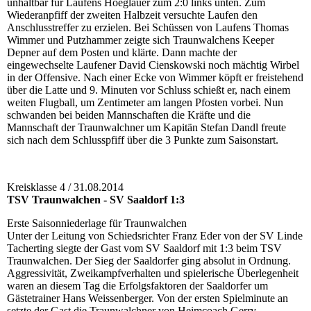
unhaltbar für Laufens Hoeglauer zum 2:0 links unten. Zum
Wiederanpfiff der zweiten Halbzeit versuchte Laufen den
Anschlusstreffer zu erzielen. Bei Schüssen von Laufens Thomas
Wimmer und Putzhammer zeigte sich Traunwalchens Keeper
Depner auf dem Posten und klärte. Dann machte der
eingewechselte Laufener David Cienskowski noch mächtig Wirbel
in der Offensive. Nach einer Ecke von Wimmer köpft er freistehend
über die Latte und 9. Minuten vor Schluss schießt er, nach einem
weiten Flugball, um Zentimeter am langen Pfosten vorbei. Nun
schwanden bei beiden Mannschaften die Kräfte und die
Mannschaft der Traunwalchner um Kapitän Stefan Dandl freute
sich nach dem Schlusspfiff über die 3 Punkte zum Saisonstart.
Kreisklasse 4 / 31.08.2014
TSV Traunwalchen - SV Saaldorf 1:3
Erste Saisonniederlage für Traunwalchen
Unter der Leitung von Schiedsrichter Franz Eder von der SV Linde
Tacherting siegte der Gast vom SV Saaldorf mit 1:3 beim TSV
Traunwalchen. Der Sieg der Saaldorfer ging absolut in Ordnung.
Aggressivität, Zweikampfverhalten und spielerische Überlegenheit
waren an diesem Tag die Erfolgsfaktoren der Saaldorfer um
Gästetrainer Hans Weissenberger. Von der ersten Spielminute an
setzte der Gast die Traunwalchner von Heimcoach Gerry