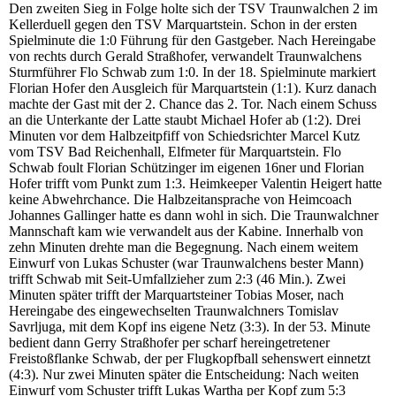
Den zweiten Sieg in Folge holte sich der TSV Traunwalchen 2 im
Kellerduell gegen den TSV Marquartstein. Schon in der ersten
Spielminute die 1:0 Führung für den Gastgeber. Nach Hereingabe
von rechts durch Gerald Straßhofer, verwandelt Traunwalchens
Sturmführer Flo Schwab zum 1:0. In der 18. Spielminute markiert
Florian Hofer den Ausgleich für Marquartstein (1:1). Kurz danach
machte der Gast mit der 2. Chance das 2. Tor. Nach einem Schuss
an die Unterkante der Latte staubt Michael Hofer ab (1:2). Drei
Minuten vor dem Halbzeitpfiff von Schiedsrichter Marcel Kutz
vom TSV Bad Reichenhall, Elfmeter für Marquartstein. Flo
Schwab foult Florian Schützinger im eigenen 16ner und Florian
Hofer trifft vom Punkt zum 1:3. Heimkeeper Valentin Heigert hatte
keine Abwehrchance. Die Halbzeitansprache von Heimcoach
Johannes Gallinger hatte es dann wohl in sich. Die Traunwalchner
Mannschaft kam wie verwandelt aus der Kabine. Innerhalb von
zehn Minuten drehte man die Begegnung. Nach einem weitem
Einwurf von Lukas Schuster (war Traunwalchens bester Mann)
trifft Schwab mit Seit-Umfallzieher zum 2:3 (46 Min.). Zwei
Minuten später trifft der Marquartsteiner Tobias Moser, nach
Hereingabe des eingewechselten Traunwalchners Tomislav
Savrljuga, mit dem Kopf ins eigene Netz (3:3). In der 53. Minute
bedient dann Gerry Straßhofer per scharf hereingetretener
Freistoßflanke Schwab, der per Flugkopfball sehenswert einnetzt
(4:3). Nur zwei Minuten später die Entscheidung: Nach weiten
Einwurf vom Schuster trifft Lukas Wartha per Kopf zum 5:3