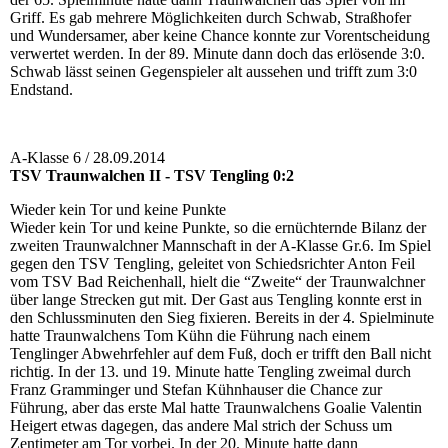
Griff. Es gab mehrere Möglichkeiten durch Schwab, Straßhofer
und Wundersamer, aber keine Chance konnte zur Vorentscheidung
verwertet werden. In der 89. Minute dann doch das erlösende 3:0.
Schwab lässt seinen Gegenspieler alt aussehen und trifft zum 3:0
Endstand.
A-Klasse 6 / 28.09.2014
TSV Traunwalchen II - TSV Tengling 0:2
Wieder kein Tor und keine Punkte
Wieder kein Tor und keine Punkte, so die ernüchternde Bilanz der
zweiten Traunwalchner Mannschaft in der A-Klasse Gr.6. Im Spiel
gegen den TSV Tengling, geleitet von Schiedsrichter Anton Feil
vom TSV Bad Reichenhall, hielt die “Zweite“ der Traunwalchner
über lange Strecken gut mit. Der Gast aus Tengling konnte erst in
den Schlussminuten den Sieg fixieren. Bereits in der 4. Spielminute
hatte Traunwalchens Tom Kühn die Führung nach einem
Tenglinger Abwehrfehler auf dem Fuß, doch er trifft den Ball nicht
richtig. In der 13. und 19. Minute hatte Tengling zweimal durch
Franz Gramminger und Stefan Kühnhauser die Chance zur
Führung, aber das erste Mal hatte Traunwalchens Goalie Valentin
Heigert etwas dagegen, das andere Mal strich der Schuss um
Zentimeter am Tor vorbei. In der 20. Minute hatte dann