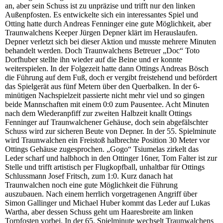
an, aber sein Schuss ist zu unpräzise und trifft nur den linken
Außenpfosten. Es entwickelte sich ein interessantes Spiel und
Otting hatte durch Andreas Fenninger eine gute Möglichkeit, aber
Traunwalchens Keeper Jürgen Depner klärt im Herauslaufen.
Depner verletzt sich bei dieser Aktion und musste mehrere Minuten
behandelt werden. Doch Traunwalchens Betreuer „Doc“ Toto
Dorfhuber stellte ihn wieder auf die Beine und er konnte
weiterspielen. In der Folgezeit hatte dann Ottings Andreas Bösch
die Führung auf dem Fuß, doch er vergibt freistehend und befördert
das Spielgerät aus fünf Metern über den Querbalken. In der 6-
minütigen Nachspielzeit passierte nicht mehr viel und so gingen
beide Mannschaften mit einem 0:0 zum Pausentee. Acht Minuten
nach dem Wiederanpfiff zur zweiten Halbzeit knallt Ottings
Fenninger auf Traunwalchener Gehäuse, doch sein abgefälschter
Schuss wird zur sicheren Beute von Depner. In der 55. Spielminute
wird Traunwalchen ein Freistoß halbrechte Position 30 Meter vor
Ottings Gehäuse zugesprochen. „Gogo“ Tsiumelas zirkelt das
Leder scharf und halbhoch in den Ottinger 16ner, Tom Falter ist zur
Stelle und trifft artistisch per Flugkopfball, unhaltbar für Ottings
Schlussmann Josef Fritsch, zum 1:0. Kurz danach hat
Traunwalchen noch eine gute Möglichkeit die Führung
auszubauen. Nach einem herrlich vorgetragenen Angriff über
Simon Gallinger und Michael Huber kommt das Leder auf Lukas
Wartha, aber dessen Schuss geht um Haaresbreite am linken
Torpfosten vorbei. In der 65. Spielminute wechselt Traunwalchens