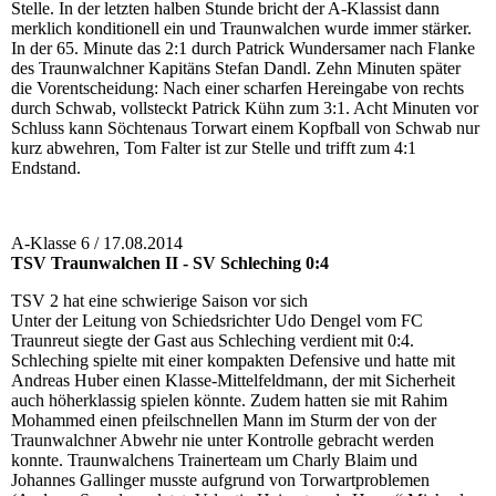
Stelle. In der letzten halben Stunde bricht der A-Klassist dann
merklich konditionell ein und Traunwalchen wurde immer stärker.
In der 65. Minute das 2:1 durch Patrick Wundersamer nach Flanke
des Traunwalchner Kapitäns Stefan Dandl. Zehn Minuten später
die Vorentscheidung: Nach einer scharfen Hereingabe von rechts
durch Schwab, vollsteckt Patrick Kühn zum 3:1. Acht Minuten vor
Schluss kann Söchtenaus Torwart einem Kopfball von Schwab nur
kurz abwehren, Tom Falter ist zur Stelle und trifft zum 4:1
Endstand.
A-Klasse 6 / 17.08.2014
TSV Traunwalchen II - SV Schleching 0:4
TSV 2 hat eine schwierige Saison vor sich
Unter der Leitung von Schiedsrichter Udo Dengel vom FC
Traunreut siegte der Gast aus Schleching verdient mit 0:4.
Schleching spielte mit einer kompakten Defensive und hatte mit
Andreas Huber einen Klasse-Mittelfeldmann, der mit Sicherheit
auch höherklassig spielen könnte. Zudem hatten sie mit Rahim
Mohammed einen pfeilschnellen Mann im Sturm der von der
Traunwalchner Abwehr nie unter Kontrolle gebracht werden
konnte. Traunwalchens Trainerteam um Charly Blaim und
Johannes Gallinger musste aufgrund von Torwartproblemen