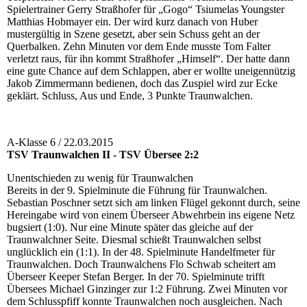
Spielertrainer Gerry Straßhofer für „Gogo“ Tsiumelas Youngster
Matthias Hobmayer ein. Der wird kurz danach von Huber
mustergültig in Szene gesetzt, aber sein Schuss geht an der
Querbalken. Zehn Minuten vor dem Ende musste Tom Falter
verletzt raus, für ihn kommt Straßhofer „Himself“. Der hatte dann
eine gute Chance auf dem Schlappen, aber er wollte uneigennützig
Jakob Zimmermann bedienen, doch das Zuspiel wird zur Ecke
geklärt. Schluss, Aus und Ende, 3 Punkte Traunwalchen.
A-Klasse 6 / 22.03.2015
TSV Traunwalchen II - TSV Übersee 2:2
Unentschieden zu wenig für Traunwalchen
Bereits in der 9. Spielminute die Führung für Traunwalchen.
Sebastian Poschner setzt sich am linken Flügel gekonnt durch, seine
Hereingabe wird von einem Überseer Abwehrbein ins eigene Netz
bugsiert (1:0). Nur eine Minute später das gleiche auf der
Traunwalchner Seite. Diesmal schießt Traunwalchen selbst
unglücklich ein (1:1). In der 48. Spielminute Handelfmeter für
Traunwalchen. Doch Traunwalchens Flo Schwab scheitert am
Überseer Keeper Stefan Berger. In der 70. Spielminute trifft
Übersees Michael Ginzinger zur 1:2 Führung. Zwei Minuten vor
dem Schlusspfiff konnte Traunwalchen noch ausgleichen. Nach