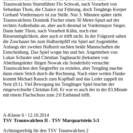
Traunwalchens Sturmführer Flo Schwab, nach Vorarbeit von
Sebastian Thois, die Chance zur Führung, doch Tenglings Keeper
Gerhard Vordermayer ist zur Stelle. Nur 3. Minuten später zieht
Traunwalchens Dominik Fischer einen 50 Meter-Spurt auf der
rechten Außenbahn an, aber auch diesmal ist Vordermayer Sieger.
Dann hatte Thois, nach Vorarbeit Kühn, noch eine
Riesenmöglichkeit, aber auch er trifft nicht. In der Folgezeit sahen
die Zuschauer bis zum Halbzeitpfiff ein Spiel auf Augenhöhe.
Anfangs der zweiten Halbzeit suchten beide Mannschaften die
Entscheidung. Das Spiel wogte hin und her. Angetrieben von
Lukas Schuster und Christian Tagliasachi (bekamen von
Abteilungsleiter Jürgen Nowak ein Sonderlob) versuchte
Traunwalchen den Siegtreffer zu erzielen, aber Tengling machte
dann einen Strich durch die Rechnung. Nach einer weiten Flanke
kommt Michael Rausch zum Kopfball und das Leder zappelt im
Netz (0:1). Viel Bewegung ins Tenglinger Spiel brachte der
eingewechselte Christian Ertl. Er war es auch der in der 83.Minute
mit einem Flachschuss zum 2:0 Endstand trifft.
A-Klasse 6 / 12.10.2014
TSV Traunwalchen II - TSV Marquartstein 5:3
Achtungserfolg für den TSV Traunwalchen 2