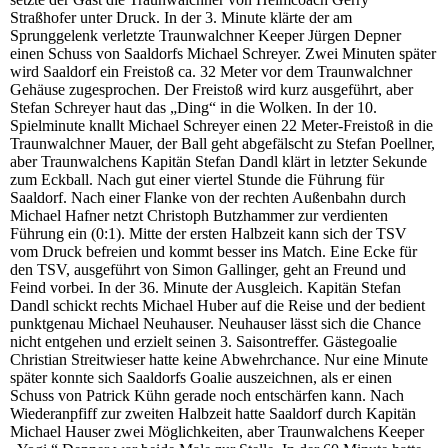
Straßhofer unter Druck. In der 3. Minute klärte der am
Sprunggelenk verletzte Traunwalchner Keeper Jürgen Depner
einen Schuss von Saaldorfs Michael Schreyer. Zwei Minuten später
wird Saaldorf ein Freistoß ca. 32 Meter vor dem Traunwalchner
Gehäuse zugesprochen. Der Freistoß wird kurz ausgeführt, aber
Stefan Schreyer haut das „Ding“ in die Wolken. In der 10.
Spielminute knallt Michael Schreyer einen 22 Meter-Freistoß in die
Traunwalchner Mauer, der Ball geht abgefälscht zu Stefan Poellner,
aber Traunwalchens Kapitän Stefan Dandl klärt in letzter Sekunde
zum Eckball. Nach gut einer viertel Stunde die Führung für
Saaldorf. Nach einer Flanke von der rechten Außenbahn durch
Michael Hafner netzt Christoph Butzhammer zur verdienten
Führung ein (0:1). Mitte der ersten Halbzeit kann sich der TSV
vom Druck befreien und kommt besser ins Match. Eine Ecke für
den TSV, ausgeführt von Simon Gallinger, geht an Freund und
Feind vorbei. In der 36. Minute der Ausgleich. Kapitän Stefan
Dandl schickt rechts Michael Huber auf die Reise und der bedient
punktgenau Michael Neuhauser. Neuhauser lässt sich die Chance
nicht entgehen und erzielt seinen 3. Saisontreffer. Gästegoalie
Christian Streitwieser hatte keine Abwehrchance. Nur eine Minute
später konnte sich Saaldorfs Goalie auszeichnen, als er einen
Schuss von Patrick Kühn gerade noch entschärfen kann. Nach
Wiederanpfiff zur zweiten Halbzeit hatte Saaldorf durch Kapitän
Michael Hauser zwei Möglichkeiten, aber Traunwalchens Keeper