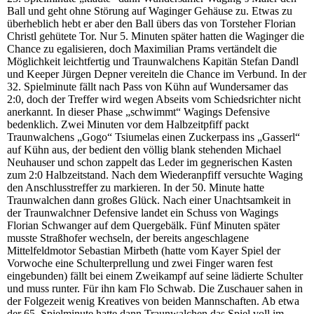
Ball und geht ohne Störung auf Waginger Gehäuse zu. Etwas zu
überheblich hebt er aber den Ball übers das von Torsteher Florian
Christl gehütete Tor. Nur 5. Minuten später hatten die Waginger die
Chance zu egalisieren, doch Maximilian Prams vertändelt die
Möglichkeit leichtfertig und Traunwalchens Kapitän Stefan Dandl
und Keeper Jürgen Depner vereiteln die Chance im Verbund. In der
32. Spielminute fällt nach Pass von Kühn auf Wundersamer das
2:0, doch der Treffer wird wegen Abseits vom Schiedsrichter nicht
anerkannt. In dieser Phase „schwimmt“ Wagings Defensive
bedenklich. Zwei Minuten vor dem Halbzeitpfiff packt
Traunwalchens „Gogo“ Tsiumelas einen Zuckerpass ins „Gasserl“
auf Kühn aus, der bedient den völlig blank stehenden Michael
Neuhauser und schon zappelt das Leder im gegnerischen Kasten
zum 2:0 Halbzeitstand. Nach dem Wiederanpfiff versuchte Waging
den Anschlusstreffer zu markieren. In der 50. Minute hatte
Traunwalchen dann großes Glück. Nach einer Unachtsamkeit in
der Traunwalchner Defensive landet ein Schuss von Wagings
Florian Schwanger auf dem Quergebälk. Fünf Minuten später
musste Straßhofer wechseln, der bereits angeschlagene
Mittelfeldmotor Sebastian Mirbeth (hatte vom Kayer Spiel der
Vorwoche eine Schulterprellung und zwei Finger waren fest
eingebunden) fällt bei einem Zweikampf auf seine lädierte Schulter
und muss runter. Für ihn kam Flo Schwab. Die Zuschauer sahen in
der Folgezeit wenig Kreatives von beiden Mannschaften. Ab etwa
der 65. Spielminute hatte dann Traunwalchen das Spiel voll im