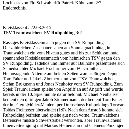
Lochpass von Flo Schwab trifft Patrick Kühn zum 2:2
Endergebnis.
Kreisklasse 4 / 22.03.2015
TSV Traunwalchen SV Ruhpolding 3:2
Rassiges Kreisklassenmatch gegen den SV Ruhpolding
Die zahlreichen Zuschauer sahen am Sonntagnachmittag in
Traunwalchen ein vom Niveau gutes und bis zur Schlussminute
spannendes Kreisklassenmatch vom heimischen TSV gegen den
SV Ruhpolding. Tadellos und immer auf Ballhöhe präsentierte sich
Schiedsrichter Michael Hochrinner vom FC Grünthal.
Herausragende Akteure auf beiden Seiten waren: Jürgen Depner,
Tom Falter und Jakob Zimmermann vom TSV Traunwalchen,
Stefan Brügmann und Jonas Neuhofer vom SV Ruhpolding. Zum
Spiel: Traunwalchen spielte von Anpfiff an auf Angriff und wurde
bereits in der 10. Spielminute dafür belohnt. Michael Neuhauser
bedient den quirligen Jakob Zimmermann, der bedient Tom Falter
der in „Gerd-Müller-Manier“ per Drehschuss Ruhpoldings Torwart
Tobias Freimoser überwindet (1:0). Nach dem Anstoß konnte sich
Ruhpolding befreien und spielte gut nach vorne, Traunwalchens
Defensive musste Schwerstarbeit verrichten, aber Traunwalchens
Innenverteidigung mit Markus Heinemann und Clemens Parzinger