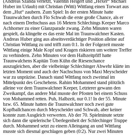
(Andreas Szanda verletzt, Valentin Heigert und „Hexer“ Michael
Huber im Urlaub) mit Christian (Witti) Wittfang einen Torwart aus
dem „Hut“ zaubern. Zum Spiel: In der ersten Minute hatte
Traunwalchen durch Flo Schwab die erste große Chance, als er
nach einem Drehschuss aus 16 Metern Schlechings Keeper Marco
Achhorner zu einer Glanzparade zwang. Zehn Minuten waren
gespielt, da klingelte es das erste Mal im Traunwalchner Kasten.
Andreas Huber ging aus abseitsverdächtiger Position alleine auf
Christian Wittfang zu und trifft zum 0:1. In der Folgezeit musste
Wittfang einige Male Kopf und Kragen riskieren um weitere Treffer
zu verhindern. Zehn Minuten vor dem Halbzeitpfiff hatte
Traunwalchens Kapitän Tom Kühn die Riesenchance
auszugleichen, aber die vielbeinige Schlechinger Abwehr klärte im
letzten Moment und auch der Nachschuss von Maxi Meyscheider
war zu unpräzise. Danach stand Wittfang noch zweimal im
Mittelpunkt des Geschehens. Rahim Mohammed stand plötzlich
alleine vor dem Traunwalchner Keeper, Letzterer gewann den
Zweikampf, das andere Mal musste der Pfosten bei einem Schuss
von Mohammed retten. Puh, Halbzeit, nur 0.1! In der 55. Minute
bzw. 65. Minute hatten die Traunwalchner noch zwei gute
Kopfballchancen durch Meyscheider und Schwab, aber keiner
konnte zum Ausgleich verwerten. Ab der 70. Spielminute setzte
sich dann die spielerische Überlegenheit der Schlechinger Truppe
durch. Mohammed setzt zu einem Alleingang an und Wittfang
musste sich diesmal geschlagen geben (0:2). Nur zwei Minuten