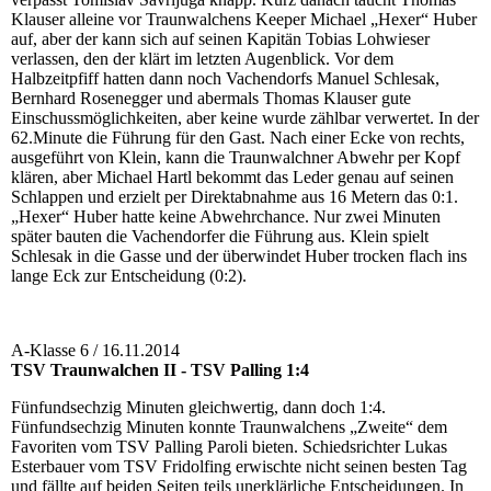
Klauser alleine vor Traunwalchens Keeper Michael „Hexer“ Huber
auf, aber der kann sich auf seinen Kapitän Tobias Lohwieser
verlassen, den der klärt im letzten Augenblick. Vor dem
Halbzeitpfiff hatten dann noch Vachendorfs Manuel Schlesak,
Bernhard Rosenegger und abermals Thomas Klauser gute
Einschussmöglichkeiten, aber keine wurde zählbar verwertet. In der
62.Minute die Führung für den Gast. Nach einer Ecke von rechts,
ausgeführt von Klein, kann die Traunwalchner Abwehr per Kopf
klären, aber Michael Hartl bekommt das Leder genau auf seinen
Schlappen und erzielt per Direktabnahme aus 16 Metern das 0:1.
„Hexer“ Huber hatte keine Abwehrchance. Nur zwei Minuten
später bauten die Vachendorfer die Führung aus. Klein spielt
Schlesak in die Gasse und der überwindet Huber trocken flach ins
lange Eck zur Entscheidung (0:2).
A-Klasse 6 / 16.11.2014
TSV Traunwalchen II - TSV Palling 1:4
Fünfundsechzig Minuten gleichwertig, dann doch 1:4.
Fünfundsechzig Minuten konnte Traunwalchens „Zweite“ dem
Favoriten vom TSV Palling Paroli bieten. Schiedsrichter Lukas
Esterbauer vom TSV Fridolfing erwischte nicht seinen besten Tag
und fällte auf beiden Seiten teils unerklärliche Entscheidungen. In