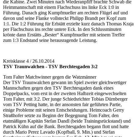
die Kabine. Zwei Minuten nach Wiederanpfiff brachte Schwab die
Heimmannschaft mit einem Flachschuss ins linke Eck 1:0 in
Führung. Danach ging Kumpfmueller am rechten Flügel auf und
davon und seine Flanke vollsteckt Philipp Brandt per Kopf zum
1:1. Die 1:2 Führung für Erlstätt erzielte kurz danach Thomas Kraja
per Flachschuss ins rechte untere Eck. In den Schlussminuten
krönte dann Erstätts „Bester“ Kumpfmueller mit seinem Treffer
zum 1:3 Endstand seine herausragende Leistung.
Kreisklasse 4 / 26.10.2014
TSV Traunwalchen - TSV Berchtesgaden 3:2
Tom Falter Matchwinner gegen die Watzmänner
Der TSV Traunwalchen gewann im Spiel zweier gleichwertiger
Mannschaften gegen den TSV Berchtesgaden dank eines
Doppelpacks, vom erst in der zweiten Halbzeit eingewechselten
Tom Falter, mit 3:2. Der junge Schiedsrichter Tobias Dürnberger
vom TSV Petting hatte, in der ansonsten fair geführten Partie,
einige Probleme mit seinen Entscheidungen. Heimcoach Gerry
Straßhofer setzte zu Beginn der Begegnung Tom Falter, den
etatmäßigen Kapitän Stefan Dandl (beide Trainingsrückstand) und
Patrick Kühn auf die Bank. Berchtesgaden begann flott und hatte
durch Mario Perez Lavado (Kopfball, 9. Min.) und Stefan