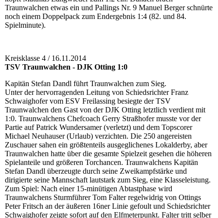
Traunwalchen etwas ein und Pallings Nr. 9 Manuel Berger schnürte
noch einem Doppelpack zum Endergebnis 1:4 (82. und 84.
Spielminute).
Kreisklasse 4 / 16.11.2014
TSV Traunwalchen - DJK Otting 1:0
Kapitän Stefan Dandl führt Traunwalchen zum Sieg.
Unter der hervorragenden Leitung von Schiedsrichter Franz
Schwaighofer vom ESV Freilassing besiegte der TSV
Traunwalchen den Gast von der DJK Otting letztlich verdient mit
1:0. Traunwalchens Chefcoach Gerry Straßhofer musste vor der
Partie auf Patrick Wundersamer (verletzt) und dem Topscorer
Michael Neuhauser (Urlaub) verzichten. Die 250 angereisten
Zuschauer sahen ein größtenteils ausgeglichenes Lokalderby, aber
Traunwalchen hatte über die gesamte Spielzeit gesehen die höheren
Spielanteile und größeren Torchancen. Traunwalchens Kapitän
Stefan Dandl überzeugte durch seine Zweikampfstärke und
dirigierte seine Mannschaft lautstark zum Sieg, eine Klasseleistung.
Zum Spiel: Nach einer 15-minütigen Abtastphase wird
Traunwalchens Sturmführer Tom Falter regelwidrig von Ottings
Peter Fritsch an der äußeren 16ner Linie gefoult und Schiedsrichter
Schwaighofer zeigte sofort auf den Elfmeterpunkt. Falter tritt selber