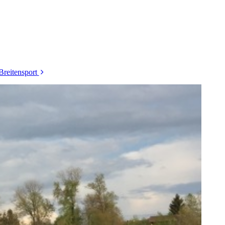
Breitensport
Damenturnen
Eltern/Kind Turnen
Kinderturnen
Lauf 10
10km+
Leichtathletik
Nordic Walking
Tischtennis