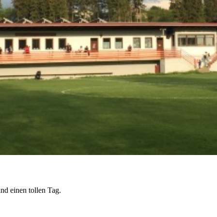
F-Junioren
G-Junioren
AH
Vereinsshop
Stadionzeitung
Spielberichte Archiv
nd einen tollen Tag.