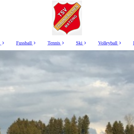
n
Fussball
Tennis
Ski
Volleyball
TSV -
Kontakt
Kontakt Tennis
Kontakte
Kontakt
onen
News
VM Turnier
Skikurse
Trainingszeiten
dschaft
Herren
Aktuelles
Termine
Termine
ik
A-Junioren (SG)
Tennisplatzreservieru
Galerie
Mixed Runde
an
ng
B-Junioren (SG)
Infos
Events
trag und
Spielbetrieb
are
C-Junioren (SG)
Galerie
Events
heim
D-Junioren (SG)
Galerie
sum
E-Junioren