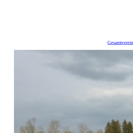
Gesamtverei
60 Jahre 
Impressi
Die Vorstan
Chron
Lagepl
Mitgliedsan
Formul
Vereins
Impres